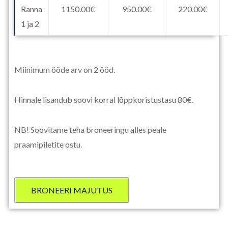
Ranna
1150.00€
950.00€
220.00€
1 ja 2
Miinimum ööde arv on 2 ööd.
Hinnale lisandub soovi korral lõppkoristustasu 80€.
NB! Soovitame teha broneeringu alles peale
praamipiletite ostu.
BRONEERI MAJUTUS